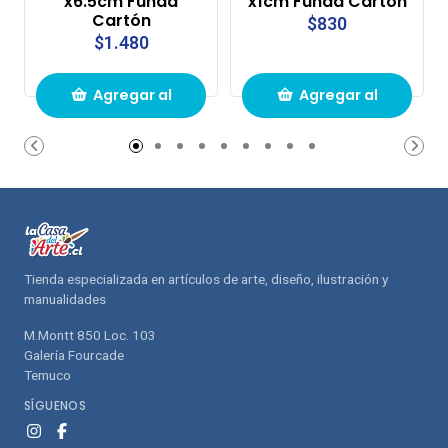
x6.5cm Funda
x1cm Funda Cartón
Cartón
$830
$1.480
Agregar al
Agregar al
carrito de
carrito de
compras
compras
Tienda especializada en artículos de arte, diseño, ilustración y
manualidades
M.Montt 850 Loc. 103
Galería Fourcade
Temuco
SÍGUENOS