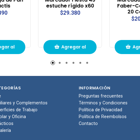
actis
estuche rígido x60
Faber-Ca
20 C
890
$29.380
$20
gar al
Agregar al
Agr
to de
carrito de
carr
pras
compras
com
TEGORÍAS
INFORMACIÓN
e
Preguntas frecuentes
iliares y Complementos
Términos y Condiciones
erficies de Trabajo
Política de Privacidad
olar y Oficina
Política de Reembolsos
ácticos
Contacto
alería