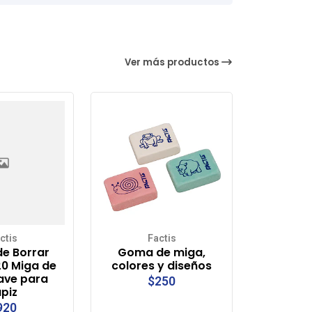
Ver más productos
ctis
Factis
e Borrar
Goma de miga,
20 Miga de
colores y diseños
ave para
$250
piz
920