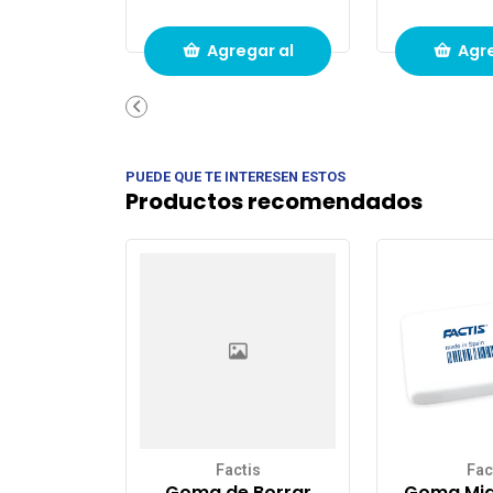
Agregar al
Agre
carrito de
carri
compras
com
PUEDE QUE TE INTERESEN ESTOS
Productos recomendados
Factis
Fac
Goma de Borrar
Goma Mig