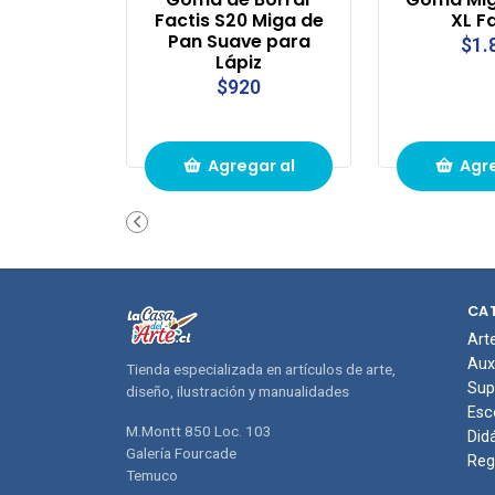
Factis S20 Miga de
XL F
Pan Suave para
$1.
Lápiz
$920
Agregar al
Agre
carrito de
carri
compras
com
CA
Art
Aux
Tienda especializada en artículos de arte,
Sup
diseño, ilustración y manualidades
Esc
M.Montt 850 Loc. 103
Did
Galería Fourcade
Reg
Temuco