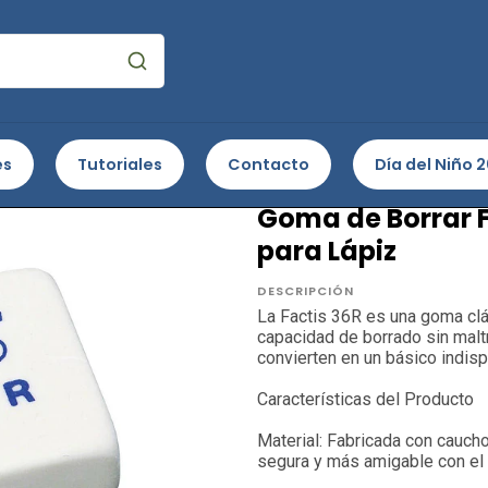
ina
Escolar
Gomas de borrar
Goma de Borrar Factis 36R 
es
Tutoriales
Contacto
Día del Niño 
FACTIS
Goma de Borrar F
para Lápiz
DESCRIPCIÓN
La Factis 36R es una goma clá
capacidad de borrado sin maltr
convierten en un básico indisp
Características del Producto
Material: Fabricada con caucho 
segura y más amigable con el