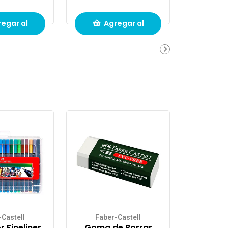
egar al
Agregar al
ito de
carrito de
pras
compras
-Castell
Faber-Castell
 Fineliner
Goma de Borrar