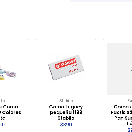
tto
Stabilo
Fa
ni Goma
Goma Legacy
Goma d
0 Colores
pequeña 1183
Factis S
tel
Stabilo
Pan Su
Lá
50
$390
$