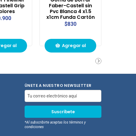
stell Grip
Faber-Castell sin
olores
Pvc Blanca 4 x1.5
x1cm Funda Cartón
.900
$830
egar al
Agregar al
ito de
carrito de
pras
compras
ÚNETE A NUESTRO NEWSLETTER
*Al subscribirte aceptas los términos y
condiciones