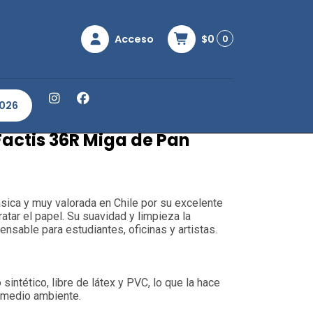
Acceso
$0
0
Miga de Pan para Lápiz
2026
actis 36R Miga de Pan
sica y muy valorada en Chile por su excelente
atar el papel. Su suavidad y limpieza la
ensable para estudiantes, oficinas y artistas.
sintético, libre de látex y PVC, lo que la hace
 medio ambiente.