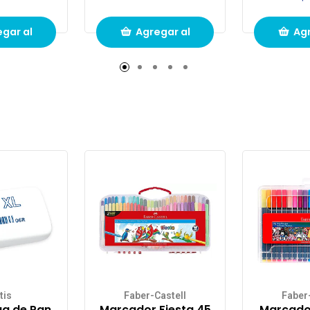
gar al
Agregar al
Agr
to de
carrito de
carr
pras
compras
com
tis
Faber-Castell
Faber
a de Pan
Marcador Fiesta 45
Marcador