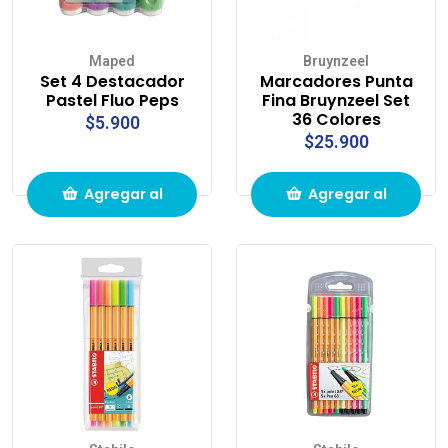
Maped
Bruynzeel
Set 4 Destacador
Marcadores Punta
Pastel Fluo Peps
Fina Bruynzeel Set
36 Colores
$5.900
$25.900
Agregar al
Agregar al
carrito de
carrito de
compras
compras