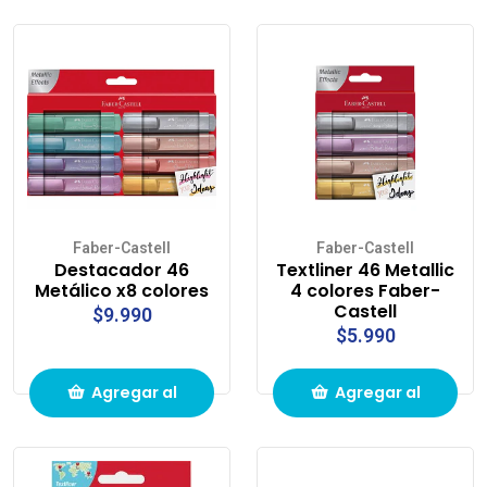
carrito de
carrito de
compras
compras
Faber-Castell
Faber-Castell
Destacador 46
Textliner 46 Metallic
Metálico x8 colores
4 colores Faber-
Castell
$9.990
$5.990
Agregar al
Agregar al
carrito de
carrito de