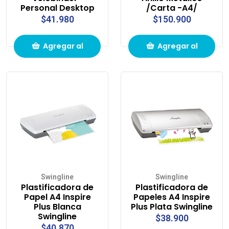
Personal Desktop
/Carta -A4/
$41.980
$150.900
Agregar al
Agregar al
carrito de
carrito de
compras
compras
Swingline
Swingline
Plastificadora de
Plastificadora de
Papel A4 Inspire
Papeles A4 Inspire
Plus Blanca
Plus Plata Swingline
Swingline
$38.900
$40.870