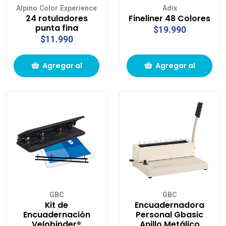
Alpino Color Experience
Adix
24 rotuladores
Fineliner 48 Colores
punta fina
$19.990
$11.990
Agregar al
Agregar al
carrito de
carrito de
compras
compras
GBC
GBC
Kit de
Encuadernadora
Encuadernación
Personal Gbasic
Velobinder®
Anillo Metálico