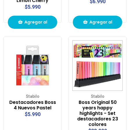
Limon Cherry
$6.990
$5.990
Agregar al
Agregar al
carrito de
carrito de
compras
compras
Stabilo
Stabilo
Destacadores Boss
Boss Original 50
4 Nuevos Pastel
years happy
highlights - Set
$5.990
destacadores 23
colores