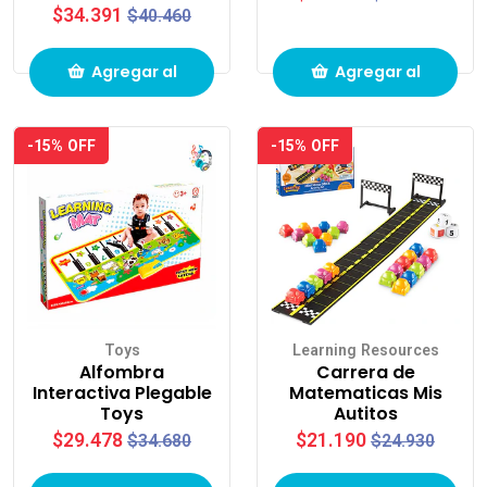
$34.391
$40.460
Agregar al
Agregar al
carrito de
carrito de
-15% OFF
-15% OFF
compras
compras
Toys
Learning Resources
Alfombra
Carrera de
Interactiva Plegable
Matematicas Mis
Toys
Autitos
$29.478
$21.190
$34.680
$24.930