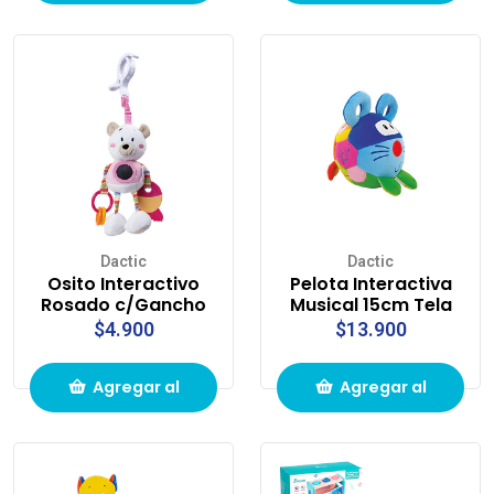
carrito de
carrito de
compras
compras
Dactic
Dactic
Osito Interactivo
Pelota Interactiva
Rosado c/Gancho
Musical 15cm Tela
$4.900
$13.900
Agregar al
Agregar al
carrito de
carrito de
compras
compras