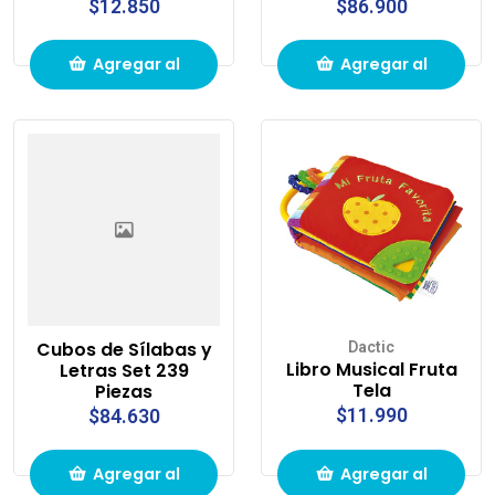
$12.850
$86.900
Agregar al
Agregar al
carrito de
carrito de
compras
compras
Cubos de Sílabas y
Dactic
Libro Musical Fruta
Letras Set 239
Tela
Piezas
$11.990
$84.630
Agregar al
Agregar al