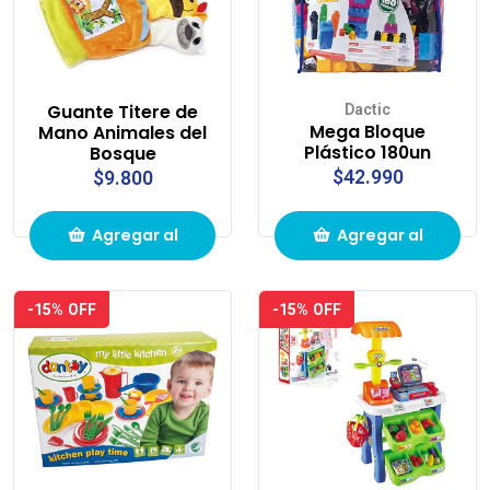
Guante Titere de
Dactic
Mega Bloque
Mano Animales del
Plástico 180un
Bosque
$42.990
$9.800
Agregar al
Agregar al
carrito de
carrito de
-15% OFF
-15% OFF
compras
compras