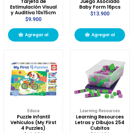
Tarjeta de
Juego Asociado
Estimulación Visual
Baby Form 16pcs
y Auditiva 10x15cm
$13.900
$9.900
Agregar al
Agregar al
carrito de
carrito de
compras
compras
Educa
Learning Resources
Puzzle Infantil
Learning Resources
Vehiculos (My First
Letras y Dibujos 254
4 Puzzles)
Cubitos