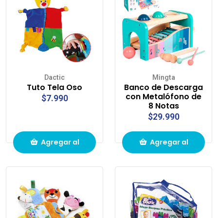
Dactic
Mingta
Tuto Tela Oso
Banco de Descarga
con Metalófono de
$7.990
8 Notas
$29.990
Agregar al
Agregar al
carrito de
carrito de
compras
compras