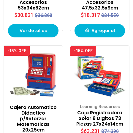
Accesorios
Accesorios
53x34x82cm
47.5x32.5x9cm
$30.821
$18.317
$36.260
$21.550
Ver detalles
Agregar al
carrito de
-15% OFF
-15% OFF
compras
Cajero Automatico
Learning Resources
Caja Registradora
Didactico
Solar 8 Digitos 73
p/Reforzar
Piezas 27x24x14cm
Matematicas
20x25cm
$63.231
$74.390