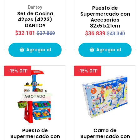
Puesto de
Dantoy
Set de Cocina
Supermercado con
42pzs (4223)
Accesorios
DANTOY
82x51x21cm
$32.181
$37.860
$36.839
$43.340
Agregar al
Agregar al
carrito de
carrito de
-15% OFF
-15% OFF
compras
compras
AGOTADO
Puesto de
Carro de
Supermercado con
Supermercado con