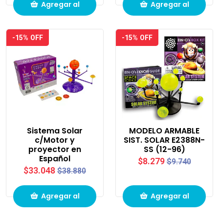
Agregar al
Agregar al
carrito de
carrito de
-15% OFF
-15% OFF
compras
compras
Sistema Solar
MODELO ARMABLE
c/Motor y
SIST. SOLAR E2388N-
proyector en
SS (12-96)
Español
$8.279
$9.740
$33.048
$38.880
Agregar al
Agregar al
carrito de
carrito de