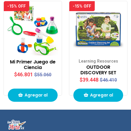
-15% OFF
-15% OFF
compras
compras
Mi Primer Juego de
Learning Resources
OUTDOOR
Ciencia
DISCOVERY SET
$46.801
$55.060
$39.448
$46.410
Agregar al
Agregar al
carrito de
carrito de
compras
compras