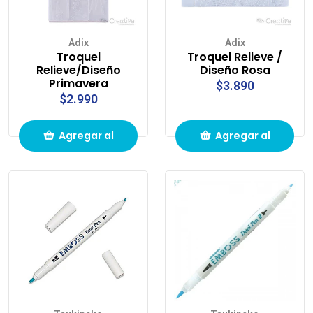
Adix
Adix
Troquel
Troquel Relieve /
Relieve/Diseño
Diseño Rosa
Primavera
$3.890
$2.990
Agregar al
Agregar al
carrito de
carrito de
compras
compras