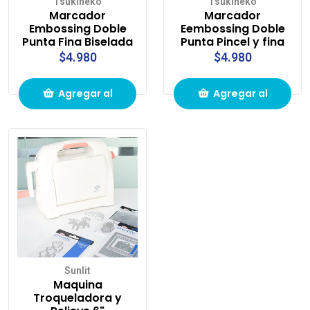
Tsukineko
Tsukineko
Marcador
Marcador
Embossing Doble
Eembossing Doble
Punta Fina Biselada
Punta Pincel y fina
$4.980
$4.980
Agregar al
Agregar al
carrito de
carrito de
compras
compras
Sunlit
Maquina
Troqueladora y