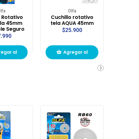
lfa
Olfa
 Rotativo
Cuchillo rotativo
ela 45mm
tela AQUA 45mm
le Seguro
$25.900
.990
egar al
Agregar al
ito de
carrito de
pras
compras