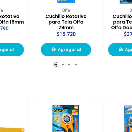
fa
Olfa
O
 Rotativo
Cuchillo Rotativo
Cuchillo
 Olfa 18mm
para Tela Olfa
para T
28mm
Olfa Dob
.790
$15.720
$37
gar al
Agregar al
Agr
to de
carrito de
carr
pras
compras
com