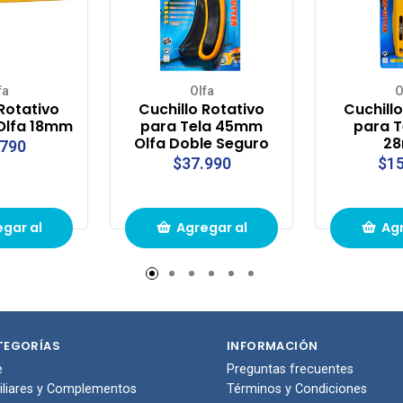
fa
Olfa
O
 Rotativo
Cuchillo Rotativo
Cuchillo
 Olfa 18mm
para Tela 45mm
para T
Olfa Doble Seguro
2
.790
$37.990
$15
gar al
Agregar al
Agr
to de
carrito de
carr
pras
compras
com
TEGORÍAS
INFORMACIÓN
e
Preguntas frecuentes
iliares y Complementos
Términos y Condiciones