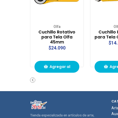
Olfa
Ol
Cuchillo Rotativo
Cuchillo
para Tela Olfa
para Tela
45mm
$14
$24.090
Agregar al
Agre
carrito de
carri
compras
com
CA
Art
Aux
Tienda especializada en artículos de arte,