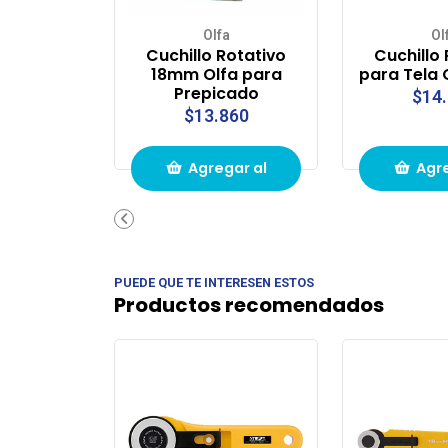
Olfa
Ol
Cuchillo Rotativo
Cuchillo
18mm Olfa para
para Tela
Prepicado
$14
$13.860
Agregar al
Agre
carrito de
carri
compras
com
PUEDE QUE TE INTERESEN ESTOS
Productos recomendados