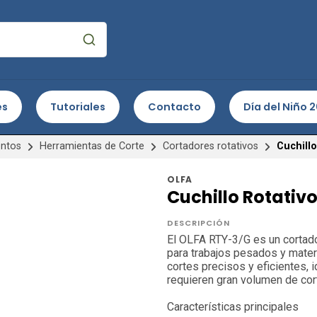
es
Tutoriales
Contacto
Día del Niño 
entos
Herramientas de Corte
Cortadores rotativos
Cuchill
OLFA
Cuchillo Rotativ
DESCRIPCIÓN
El OLFA RTY-3/G es un cortad
para trabajos pesados y mater
cortes precisos y eficientes, 
requieren gran volumen de cor
Características principales