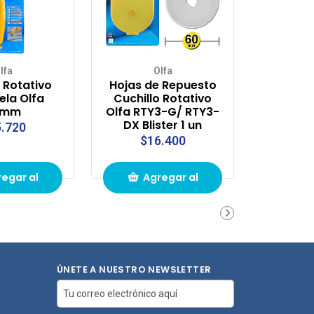
lfa
Olfa
 Rotativo
Hojas de Repuesto
ela Olfa
Cuchillo Rotativo
8mm
Olfa RTY3-G/ RTY3-
DX Blister 1 un
.720
$16.400
egar al
Agregar al
ito de
carrito de
pras
compras
ÚNETE A NUESTRO NEWSLETTER