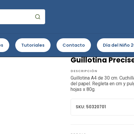
 Complementos
Herramientas de Corte
Guillotinas
Guillotin
es
Tutoriales
Contacto
Día del Niño 
MAPED
Guillotina Precis
DESCRIPCIÓN
Guillotina A4 de 30 cm. Cuchilla
del papel. Regleta en cm y pu
hojas x 80g.
SKU: 50320701