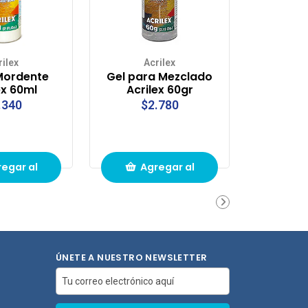
rilex
Acrilex
Mordente
Gel para Mezclado
ex 60ml
Acrilex 60gr
.340
$2.780
egar al
Agregar al
ito de
carrito de
pras
compras
ÚNETE A NUESTRO NEWSLETTER