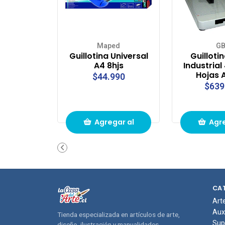
Maped
G
Guillotina Universal
Guilloti
A4 8hjs
Industrial
Hojas
$44.990
$639
Agregar al
Agre
carrito de
carri
compras
com
CA
Art
Aux
Tienda especializada en artículos de arte,
Sup
diseño, ilustración y manualidades