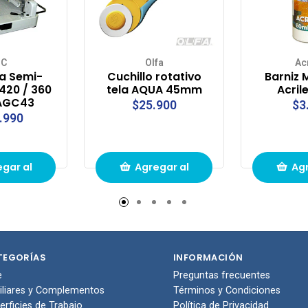
BC
Olfa
Ac
na Semi-
Cuchillo rotativo
Barniz 
 420 / 360
tela AQUA 45mm
Acril
 AGC43
$25.900
$3
.990
gar al
Agregar al
Agr
to de
carrito de
carr
pras
compras
com
TEGORÍAS
INFORMACIÓN
e
Preguntas frecuentes
iliares y Complementos
Términos y Condiciones
erficies de Trabajo
Política de Privacidad