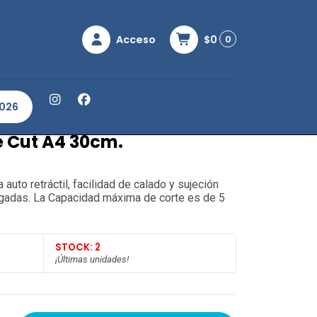
Acceso
$0
0
a Precise Cut A4 30cm.
2026
e Cut A4 30cm.
 auto retráctil, facilidad de calado y sujeción
lgadas. La Capacidad máxima de corte es de 5
STOCK: 2
¡Últimas unidades!