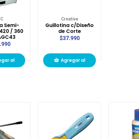
BC
Creative
na Semi-
Guillotina c/Diseño
 420 / 360
de Corte
 AGC43
$37.990
.990
gar al
Agregar al
to de
carrito de
pras
compras