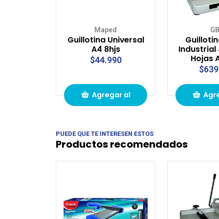
Maped
G
Guillotina Universal
Guilloti
A4 8hjs
Industrial
Hojas
$44.990
$639
Agregar al
Agre
carrito de
carri
PUEDE QUE TE INTERESEN ESTOS
compras
com
Productos recomendados