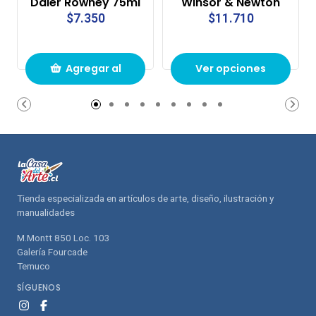
Daler Rowney 75ml
Winsor & Newton
$7.350
$11.710
Agregar al
Ver opciones
carrito de
compras
Tienda especializada en artículos de arte, diseño, ilustración y
manualidades
M.Montt 850 Loc. 103
Galería Fourcade
Temuco
SÍGUENOS