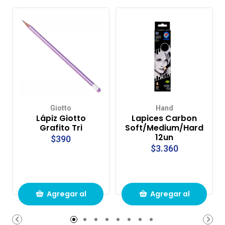
Giotto
Hand
Lápiz Giotto
Lapices Carbon
Grafito Tri
Soft/Medium/Hard
12un
$390
$3.360
Agregar al
Agregar al
carrito de
carrito de