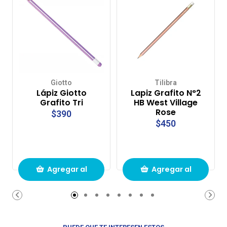
Giotto
Tilibra
Lápiz Giotto
Lapiz Grafito N°2
Grafito Tri
HB West Village
Rose
$390
$450
Agregar al
Agregar al
carrito de
carrito de
compras
compras