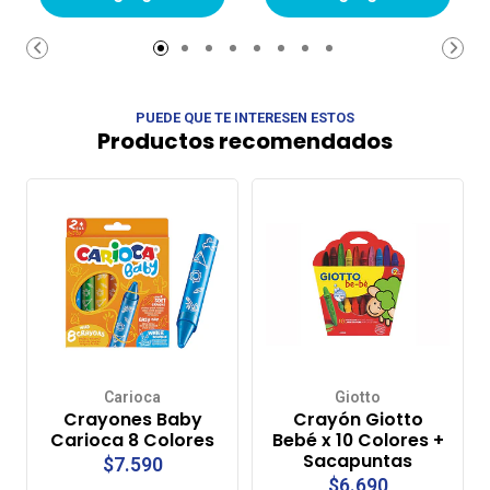
carrito de
carrito de
compras
compras
PUEDE QUE TE INTERESEN ESTOS
Productos recomendados
Carioca
Giotto
Crayones Baby
Crayón Giotto
Carioca 8 Colores
Bebé x 10 Colores +
Sacapuntas
$7.590
$6.690