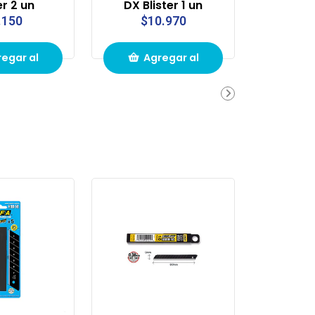
er 2 un
DX Blister 1 un
.150
$10.970
egar al
Agregar al
ito de
carrito de
pras
compras