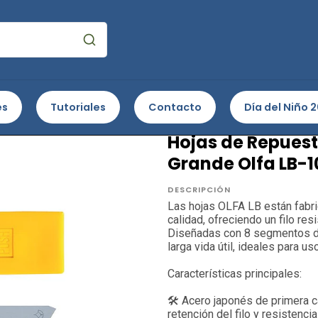
s de Corte
Repuestos e insumos
Hojas de Repuesto para Cu
es
Tutoriales
Contacto
Día del Niño 
OLFA
Hojas de Repuest
Grande Olfa LB-1
DESCRIPCIÓN
Las hojas OLFA LB están fabri
calidad, ofreciendo un filo res
Diseñadas con 8 segmentos de
larga vida útil, ideales para us
Características principales:
🛠 Acero japonés de primera c
retención del filo y resistenci