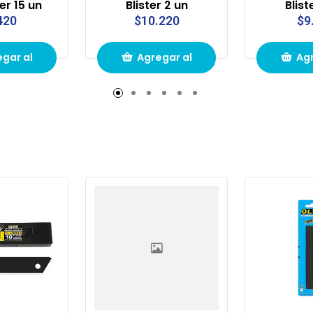
er 15 un
Blister 2 un
Blist
420
$10.220
$9
gar al
Agregar al
Agr
to de
carrito de
carr
pras
compras
com