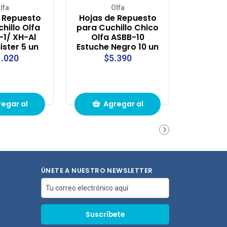
lfa
Olfa
 Repuesto
Hojas de Repuesto
hillo Olfa
para Cuchillo Chico
-1/ XH-Al
Olfa ASBB-10
ister 5 un
Estuche Negro 10 un
.020
$5.390
egar al
Agregar al
ito de
carrito de
pras
compras
ÚNETE A NUESTRO NEWSLETTER