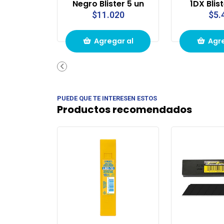
Negro Blister 5 un
1DX Blist
$11.020
$5.
Agregar al
Agre
carrito de
carri
compras
com
PUEDE QUE TE INTERESEN ESTOS
Productos recomendados