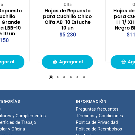
fa
Olfa
O
 Repuesto
Hojas de Repuesto
Hojas de
uchillo
para Cuchillo Chico
para Cuc
l Grande
Olfa AB-10 Estuche
H-1/ XH
fa LBB-10
10 un
Negro Bl
e 10 un
$5.230
$11
.150
gar al
Agregar al
Agr
to de
carrito de
carr
pras
compras
com
TEGORÍAS
INFORMACIÓN
e
Preguntas frecuentes
iliares y Complementos
Términos y Condiciones
erficies de Trabajo
Política de Privacidad
olar y Oficina
Política de Reembolsos