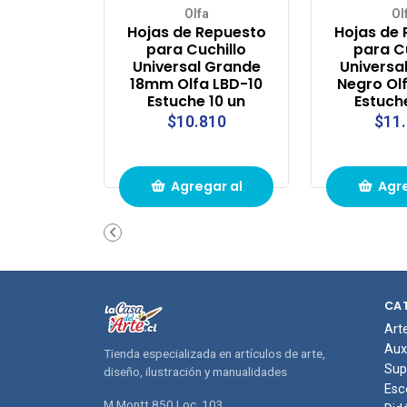
Olfa
Ol
Hojas de Repuesto
Hojas de
para Cuchillo
para C
Universal Grande
Universa
18mm Olfa LBD-10
Negro Ol
Estuche 10 un
Estuch
$10.810
$11
Agregar al
Agre
carrito de
carri
compras
com
CA
Art
Aux
Tienda especializada en artículos de arte,
Sup
diseño, ilustración y manualidades
Esc
M.Montt 850 Loc. 103