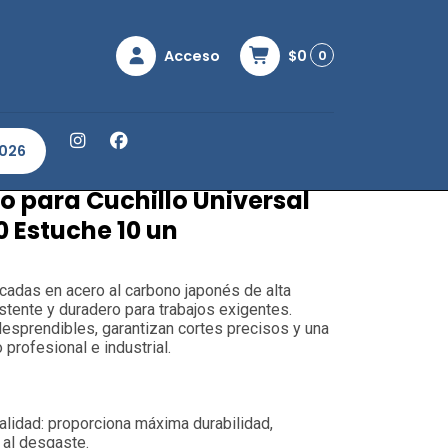
Acceso
$0
0
chillo Universal Grande Olfa LB-10 Estuche 10 un
2026
o para Cuchillo Universal
0 Estuche 10 un
cadas en acero al carbono japonés de alta
istente y duradero para trabajos exigentes.
sprendibles, garantizan cortes precisos y una
o profesional e industrial.
alidad: proporciona máxima durabilidad,
a al desgaste.