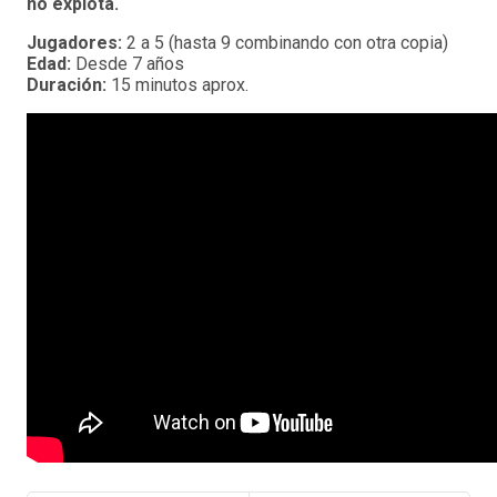
no explota.
Jugadores:
2 a 5 (hasta 9 combinando con otra copia)
Edad:
Desde 7 años
Duración:
15 minutos aprox.