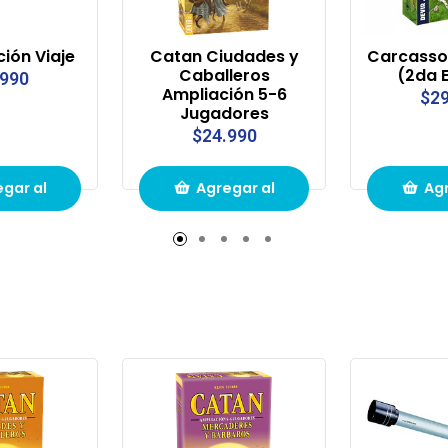
ción Viaje
Catan Ciudades y
Carcasso
Caballeros
(2da E
.990
Ampliación 5-6
$29
Jugadores
$24.990
gar al
Agregar al
Agr
to de
carrito de
carr
pras
compras
com