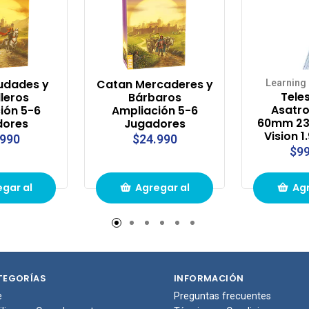
udades y
Catan Mercaderes y
Learning
Tele
leros
Bárbaros
Asatr
ión 5-6
Ampliación 5-6
60mm 23
dores
Jugadores
Vision 1
.990
$24.990
$99
gar al
Agregar al
Agr
to de
carrito de
carr
pras
compras
com
TEGORÍAS
INFORMACIÓN
e
Preguntas frecuentes