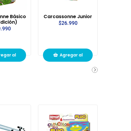
nne Básico
Carcassonne Junior
dición)
$26.990
.990
egar al
Agregar al
ito de
carrito de
pras
compras