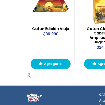
Catan Edición Viaje
Catan Ci
Cabal
$30.990
Ampliac
Juga
$24
Agregar al
Agre
carrito de
carri
compras
com
CA
Art