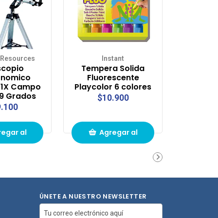
 Resources
Instant
scopio
Tempera Solida
onomico
Fluorescente
1X Campo
Playcolor 6 colores
.9 Grados
$10.900
.100
egar al
Agregar al
ito de
carrito de
pras
compras
ÚNETE A NUESTRO NEWSLETTER