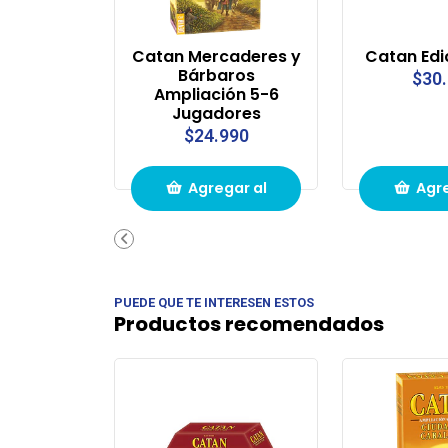
Catan Mercaderes y
Catan Edi
Bárbaros
$30
Ampliación 5-6
Jugadores
$24.990
Agregar al
Agre
carrito de
carri
compras
com
PUEDE QUE TE INTERESEN ESTOS
Productos recomendados