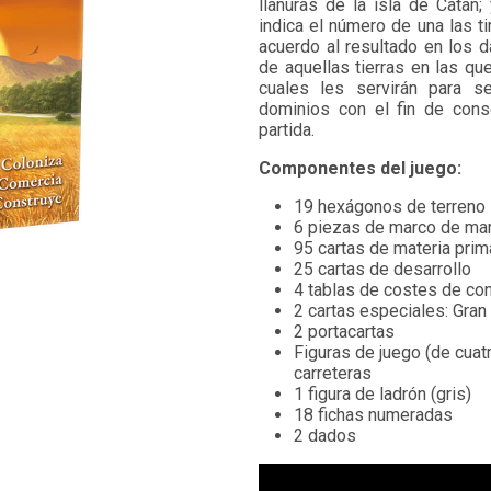
llanuras de la isla de Catan
indica el número de una las t
acuerdo al resultado en los 
de aquellas tierras en las qu
cuales les servirán para s
dominios con el fin de cons
partida.
Componentes del juego:
19 hexágonos de terreno
6 piezas de marco de mar
95 cartas de materia prim
25 cartas de desarrollo
4 tablas de costes de co
2 cartas especiales: Gran 
2 portacartas
Figuras de juego (de cuat
carreteras
1 figura de ladrón (gris)
18 fichas numeradas
2 dados