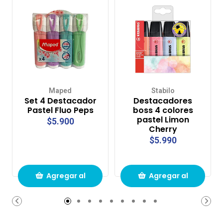
Maped
Stabilo
Set 4 Destacador
Destacadores
Pastel Fluo Peps
boss 4 colores
pastel Limon
$5.900
Cherry
$5.990
Agregar al
Agregar al
carrito de
carrito de
compras
compras