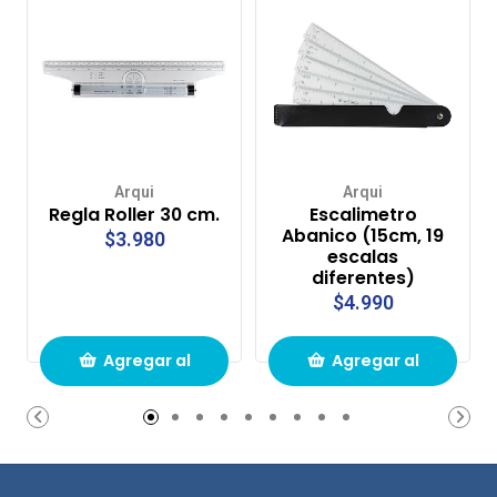
Arqui
Arqui
Regla Roller 30 cm.
Escalimetro
Abanico (15cm, 19
$3.980
escalas
diferentes)
$4.990
Agregar al
Agregar al
carrito de
carrito de
compras
compras