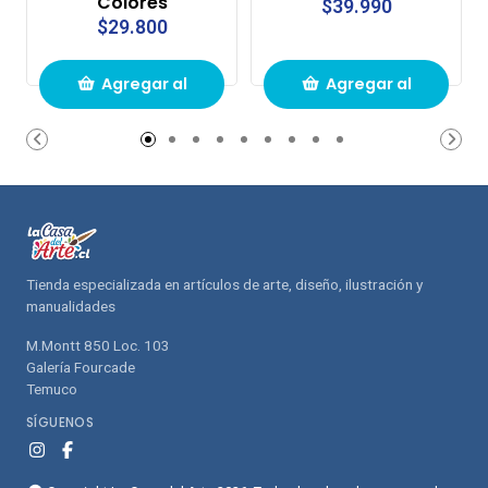
Colores
$39.990
$29.800
Agregar al
Agregar al
carrito de
carrito de
compras
compras
Tienda especializada en artículos de arte, diseño, ilustración y
manualidades
M.Montt 850 Loc. 103
Galería Fourcade
Temuco
SÍGUENOS