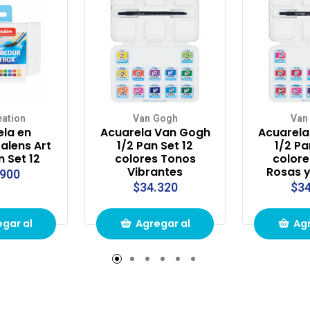
eation
Van Gogh
Van
ela en
Acuarela Van Gogh
Acuarela
Talens Art
1/2 Pan Set 12
1/2 Pa
n Set 12
colores Tonos
colore
Vibrantes
Rosas y
.900
$34.320
$34
gar al
Agregar al
Agr
to de
carrito de
carr
pras
compras
com