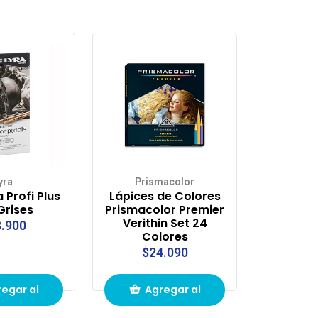
yra
Prismacolor
a Profi Plus
Lápices de Colores
 Grises
Prismacolor Premier
Verithin Set 24
.900
Colores
$24.090
egar al
Agregar al