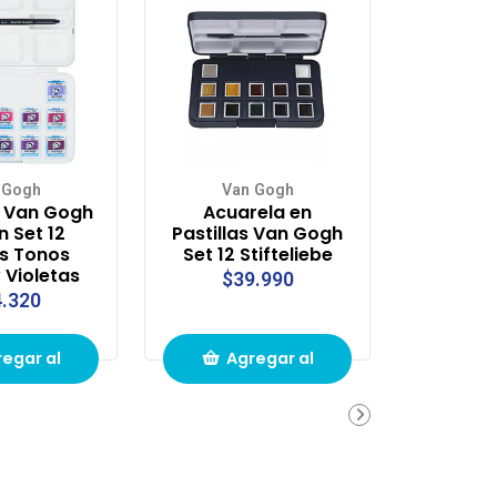
 Gogh
Van Gogh
 Van Gogh
Acuarela en
n Set 12
Pastillas Van Gogh
s Tonos
Set 12 Stifteliebe
 Violetas
$39.990
.320
egar al
Agregar al
ito de
carrito de
pras
compras