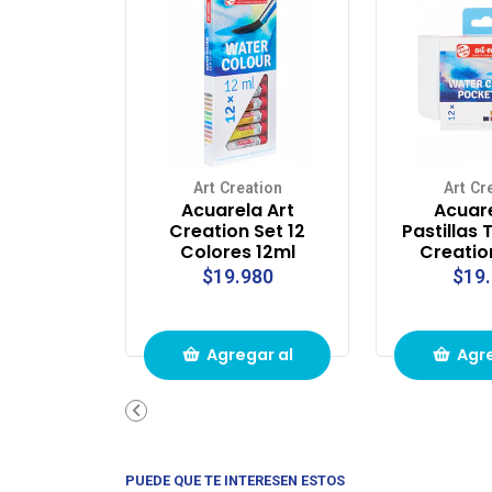
Art Creation
Art Cr
Acuarela Art
Acuar
Creation Set 12
Pastillas 
Colores 12ml
Creatio
$19.980
$19
Agregar al
Agre
carrito de
carri
compras
com
PUEDE QUE TE INTERESEN ESTOS