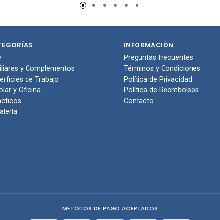
to de
carrito de
carr
pras
compras
com
TEGORÍAS
INFORMACIÓN
e
Preguntas frecuentes
iliares y Complementos
Términos y Condiciones
erficies de Trabajo
Política de Privacidad
olar y Oficina
Política de Reembolsos
ácticos
Contacto
alería
MÉTODOS DE PAGO ACEPTADOS