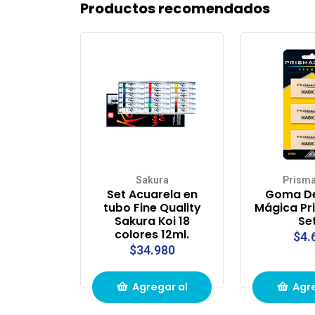
Productos recomendados
Sakura
Prisma
Set Acuarela en
Goma De
tubo Fine Quality
Mágica Pr
Sakura Koi 18
Se
colores 12ml.
$4.
$34.980
Agregar al
Agre