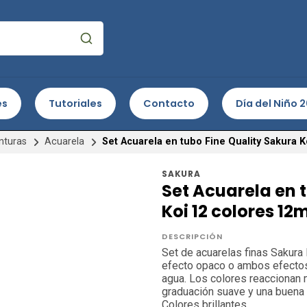
es
Tutoriales
Contacto
Día del Niño 
nturas
Acuarela
Set Acuarela en tubo Fine Quality Sakura K
SAKURA
Set Acuarela en 
Koi 12 colores 12m
DESCRIPCIÓN
Set de acuarelas finas Sakura 
efecto opaco o ambos efectos
agua. Los colores reaccionan 
graduación suave y una buena 
Colores brillantes.