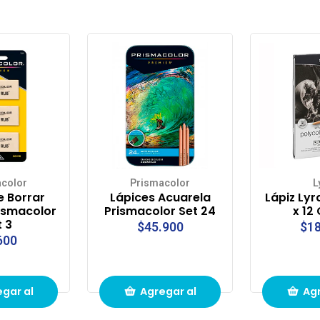
color
Prismacolor
L
 Borrar
Lápices Acuarela
Lápiz Lyr
ismacolor
Prismacolor Set 24
x 12
t 3
$45.900
$18
600
gar al
Agregar al
Agr