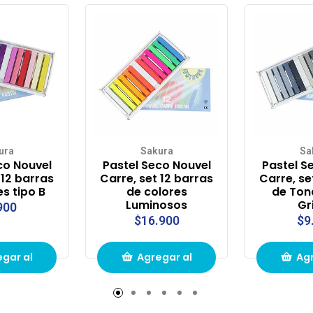
ura
Sakura
Sa
co Nouvel
Pastel Seco Nouvel
Pastel S
 12 barras
Carre, set 12 barras
Carre, se
es tipo B
de colores
de Ton
Luminosos
Gr
900
$16.900
$9
gar al
Agregar al
Agr
to de
carrito de
carr