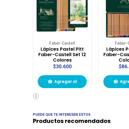
Faber-Castell
Faber-C
Lápices Pastel Pitt
Lápices Pa
Faber-Castell Set 12
Faber-Cast
Colores
Col
$30.600
$86
Agregar al
Agre
carrito de
carri
compras
com
PUEDE QUE TE INTERESEN ESTOS
Productos recomendados