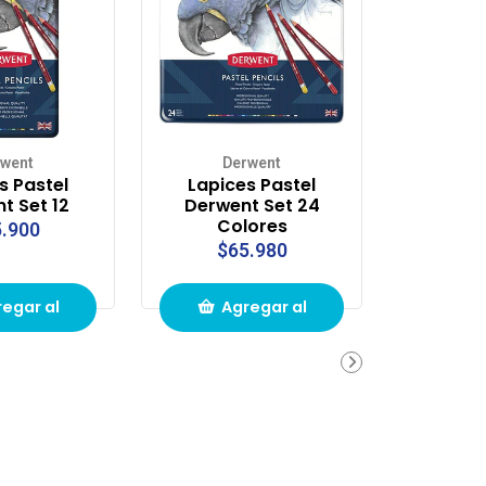
rwent
Derwent
s Pastel
Lapices Pastel
t Set 12
Derwent Set 24
Colores
.900
$65.980
egar al
Agregar al
ito de
carrito de
pras
compras