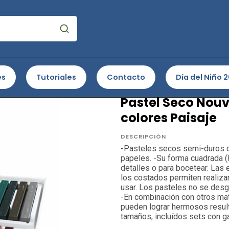
ustración
Lápices pastel - formatos
Pastel Seco Nouvel Carre
es
Tutoriales
Contacto
Día del Niño 
SAKURA
Pastel Seco Nouve
colores Paisaje
DESCRIPCIÓN
-Pasteles secos semi-duros c
papeles. -Su forma cuadrada 
detalles o para bocetear. Las
los costados permiten realiza
usar. Los pasteles no se desg
-En combinación con otros mate
pueden lograr hermosos result
tamaños, incluídos sets con gam