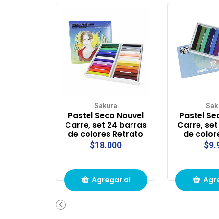
Sakura
Sak
Pastel Seco Nouvel
Pastel Se
Carre, set 24 barras
Carre, set
de colores Retrato
de color
$18.000
$9.
Agregar al
Agre
carrito de
carri