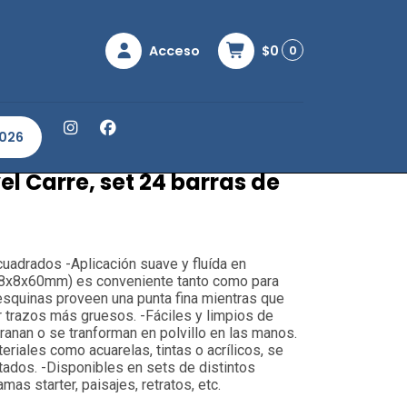
Acceso
$0
0
, set 24 barras de colores Paisaje
2026
l Carre, set 24 barras de
uadrados -Aplicación suave y fluída en
(8x8x60mm) es conveniente tanto como para
 esquinas proveen una punta fina mientras que
r trazos más gruesos. -Fáciles y limpios de
ranan o se tranforman en polvillo en las manos.
riales como acuarelas, tintas o acrílicos, se
ados. -Disponibles en sets de distintos
as starter, paisajes, retratos, etc.