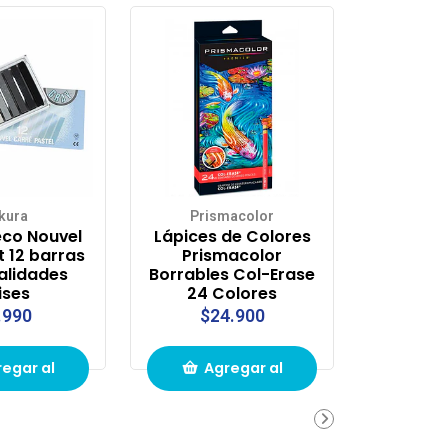
kura
Prismacolor
eco Nouvel
Lápices de Colores
t 12 barras
Prismacolor
alidades
Borrables Col-Erase
ises
24 Colores
.990
$24.900
egar al
Agregar al
ito de
carrito de