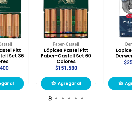
astell
Faber-Castell
De
stel Pitt
Lápices Pastel Pitt
Lapice
ell Set 36
Faber-Castell Set 60
Derwen
ores
Colores
$35
.400
$151.580
gar al
Agregar al
Agr
to de
carrito de
carr
pras
compras
com