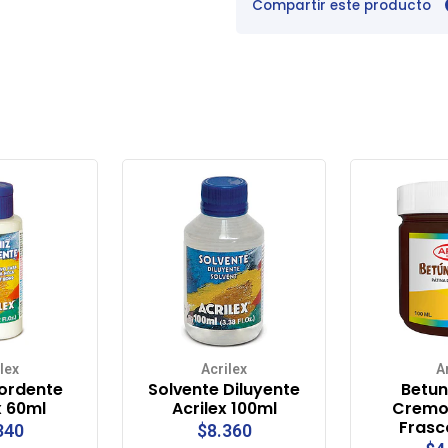
Compartir este producto
lex
Acrilex
A
Mordente
Solvente Diluyente
Betun
x 60ml
Acrilex 100ml
Cremos
Frasc
340
$8.360