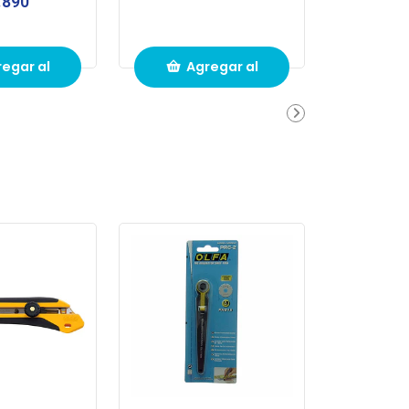
.890
egar al
Agregar al
ito de
carrito de
pras
compras