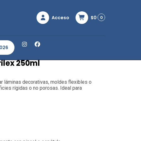
Acceso
$0
0
pel Líquido Acrilex 250ml
2026
rilex 250ml
ear láminas decorativas, moldes flexibles o
cies rígidas o no porosas. Ideal para