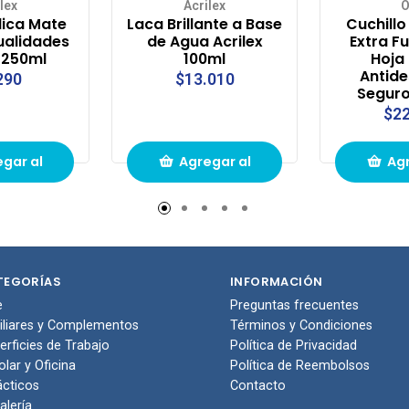
lex
Acrilex
O
lica Mate
Laca Brillante a Base
Cuchillo
ualidades
de Agua Acrilex
Extra Fu
x 250ml
100ml
Hoja
Antide
290
$13.010
Seguro
$22
gar al
Agregar al
Agr
to de
carrito de
carr
pras
compras
com
TEGORÍAS
INFORMACIÓN
e
Preguntas frecuentes
iliares y Complementos
Términos y Condiciones
erficies de Trabajo
Política de Privacidad
olar y Oficina
Política de Reembolsos
ácticos
Contacto
alería