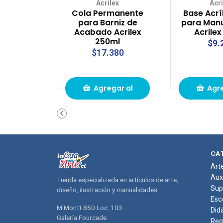
Acrilex
Acri
Cola Permanente
Base Acrí
para Barniz de
para Man
Acabado Acrilex
Acrile
250ml
$9.
$17.380
Agregar al
Agre
carrito de
carri
compras
com
CA
Art
Aux
Tienda especializada en artículos de arte,
Sup
diseño, ilustración y manualidades
Esc
M.Montt 850 Loc. 103
Did
Galería Fourcade
Reg