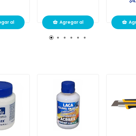
$4
gar al
Agregar al
Agr
to de
carrito de
carr
pras
compras
com