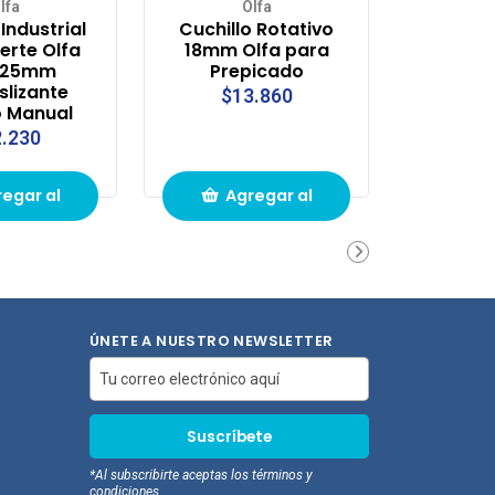
lfa
Olfa
 Industrial
Cuchillo Rotativo
erte Olfa
18mm Olfa para
 25mm
Prepicado
slizante
$13.860
 Manual
.230
egar al
Agregar al
ito de
carrito de
pras
compras
ÚNETE A NUESTRO NEWSLETTER
*Al subscribirte aceptas los términos y
condiciones