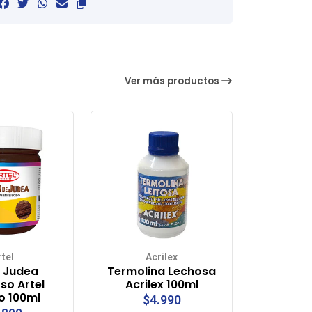
Ver más productos
rtel
Acrilex
 Judea
Termolina Lechosa
o Artel
Acrilex 100ml
o 100ml
$4.990