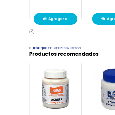
Agregar al
Agre
carrito de
carri
compras
com
PUEDE QUE TE INTERESEN ESTOS
Productos recomendados