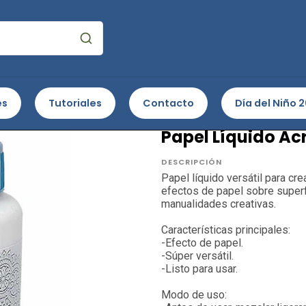
plementos
Auxiliares y Medios
Para pinturas decorativas
Pa
es
Tutoriales
Contacto
Día del Niño 
ACRILEX
Papel Líquido Ac
DESCRIPCIÓN
Papel líquido versátil para cr
efectos de papel sobre superfi
manualidades creativas.
Características principales:
-Efecto de papel.
-Súper versátil.
-Listo para usar.
Modo de uso: