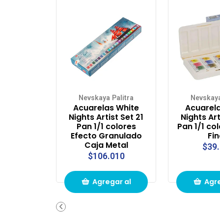
Nevskaya Palitra
Nevskaya
Acuarelas White
Acuarel
Nights Artist Set 21
Nights Art
Pan 1/1 colores
Pan 1/1 col
Efecto Granulado
Fi
Caja Metal
$39
$106.010
Agregar al
Agre
carrito de
carri