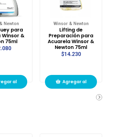
 & Newton
Winsor & Newton
Buey para
Lifting de
 Winsor &
Preparación para
n 75ml
Acuarela Winsor &
Newton 75ml
.080
$14.230
egar al
Agregar al
ito de
carrito de
pras
compras