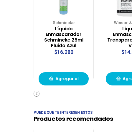
Schmincke
Winsor &
Líquido
Liq
Enmascarador
Enmasc
Schmincke 25ml
Transpare
Fluido Azul
V
$16.280
$14
Agregar al
Agre
carrito de
carri
compras
com
PUEDE QUE TE INTERESEN ESTOS
Productos recomendados