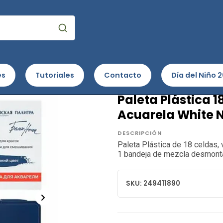
res y Medios
Para acuarela
Paleta Plástica 18 celdas vacías 
es
Tutoriales
Contacto
Día del Niño 
NEVSKAYA PALITRA
Paleta Plástica 1
Acuarela White N
DESCRIPCIÓN
Paleta Plástica de 18 celdas,
1 bandeja de mezcla desmont
SKU: 249411890