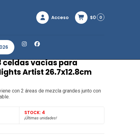
Acceso
$0
0
para Acuarela White Nights Artist 26.7x12.8cm
2026
8 celdas vacías para
ights Artist 26.7x12.8cm
 viene con 2 áreas de mezcla grandes junto con
able.
STOCK: 4
¡Últimas unidades!