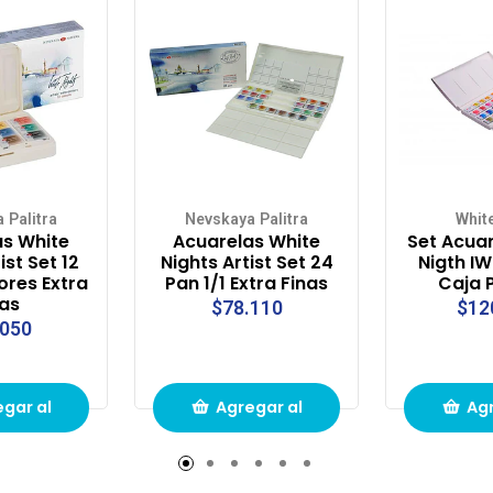
 Palitra
Nevskaya Palitra
Whit
as White
Acuarelas White
Set Acuar
ist Set 12
Nights Artist Set 24
Nigth IW
ores Extra
Pan 1/1 Extra Finas
Caja P
nas
$78.110
$12
.050
gar al
Agregar al
Agr
to de
carrito de
carr