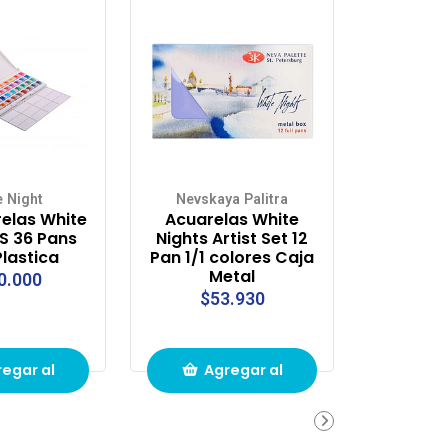
e Night
Nevskaya Palitra
elas White
Acuarelas White
S 36 Pans
Nights Artist Set 12
lastica
Pan 1/1 colores Caja
Metal
0.000
$53.930
egar al
Agregar al
ito de
carrito de