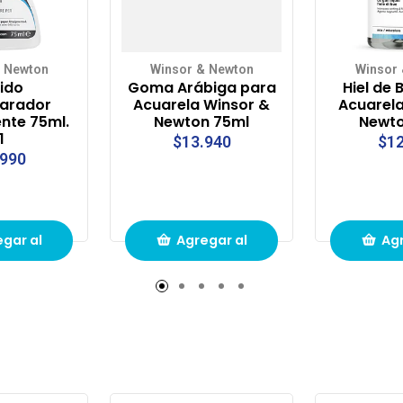
 Newton
Winsor & Newton
Winsor
uido
Goma Arábiga para
Hiel de 
arador
Acuarela Winsor &
Acuarela
nte 75ml.
Newton 75ml
Newto
1
$13.940
$12
.990
gar al
Agregar al
Agr
to de
carrito de
carr
pras
compras
com