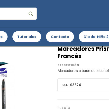
 e Ilustración
Marcadores al alcohol
Marcadores Prismacolor
es
Tutoriales
Contacto
Día del Niño 
PRISMACOLOR
Marcadores Prism
Francés
DESCRIPCIÓN
Marcadores a base de alcohol
SKU: 03624
PRECIO