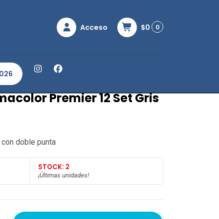
Acceso
$0
0
 Premier 12 Set Gris Francés
2026
acolor Premier 12 Set Gris
 con doble punta
STOCK: 2
¡Últimas unidades!