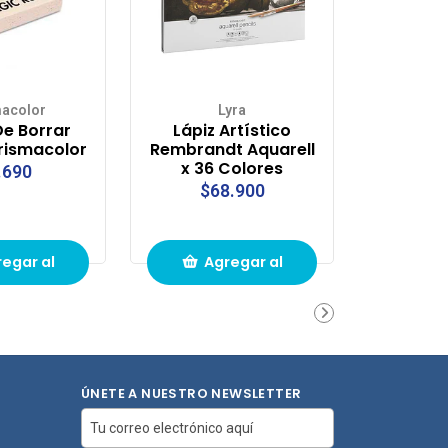
macolor
Lyra
e Borrar
Lápiz Artístico
rismacolor
Rembrandt Aquarell
x 36 Colores
.690
$68.900
egar al
Agregar al
ito de
carrito de
pras
compras
ÚNETE A NUESTRO NEWSLETTER