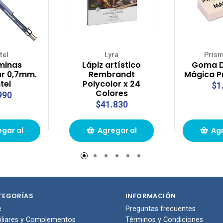
tel
Lyra
Pris
minas
Lápiz artístico
Goma D
r 0,7mm.
Rembrandt
Mágica P
tel
Polycolor x 24
$1
Colores
990
$41.830
gar al
Agregar al
Agr
to de
carrito de
carr
pras
compras
com
TEGORÍAS
INFORMACIÓN
e
Preguntas frecuentes
iliares y Complementos
Términos y Condiciones