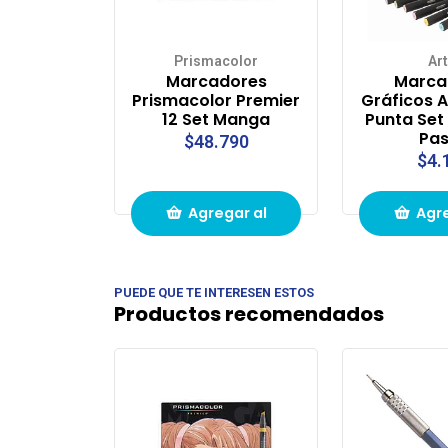
Prismacolor
Art
Marcadores
Marca
Prismacolor Premier
Gráficos A
12 Set Manga
Punta Set
Pas
$48.790
$4.
Agregar al
Agre
carrito de
carri
PUEDE QUE TE INTERESEN ESTOS
compras
com
Productos recomendados