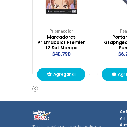
Prismacolor
Pen
Marcadores
Porta
Prismacolor Premier
Graphgea
12 Set Manga
Pen
$48.790
$6.
Agregar al
Agre
carrito de
carri
compras
com
CA
Art
Aux
Tienda especializada en artículos de arte,