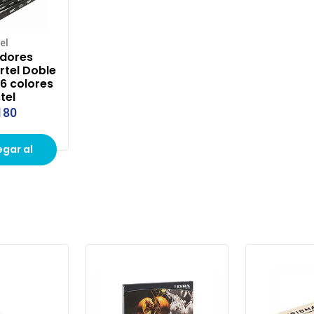
el
dores
rtel Doble
 6 colores
tel
180
gar al
to de
pras