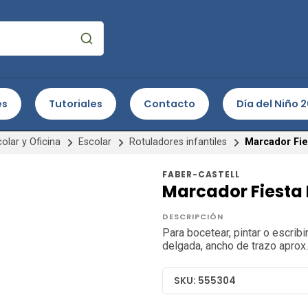
es
Tutoriales
Contacto
Día del Niño 
olar y Oficina
Escolar
Rotuladores infantiles
Marcador Fie
FABER-CASTELL
Marcador Fiesta
DESCRIPCIÓN
Para bocetear, pintar o escribi
delgada, ancho de trazo aprox.
SKU: 555304