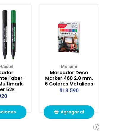
-Castell
Monami
cador
Marcador Deco
te Faber-
Marker 460 2.0 mm.
Multimark
6 Colores Metalicos
er 52E
$13.590
920
pciones
Agregar al
carrito de