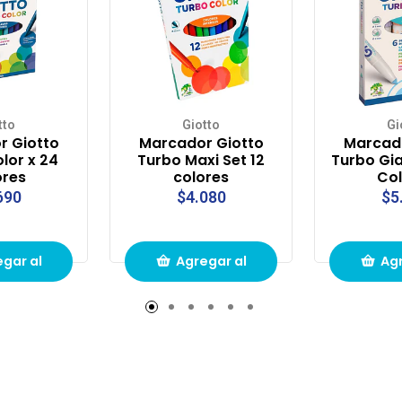
tto
Giotto
Gi
r Giotto
Marcador Giotto
Marcado
lor x 24
Turbo Maxi Set 12
Turbo Gia
ores
colores
Col
690
$4.080
$5
gar al
Agregar al
Agr
to de
carrito de
carr
pras
compras
com