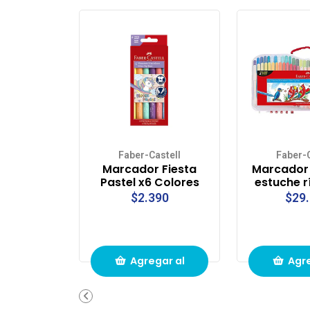
Faber-Castell
Faber-C
Marcador Fiesta
Marcador 
Pastel x6 Colores
estuche r
$2.390
$29
Agregar al
Agre
carrito de
carri