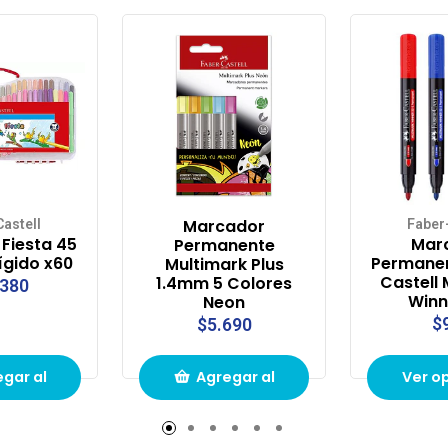
Marcador
astell
Faber
Fiesta 45
Mar
Permanente
ígido x60
Permanen
Multimark Plus
Castell 
1.4mm 5 Colores
.380
Winn
Neon
$
$5.690
gar al
Agregar al
Ver o
to de
carrito de