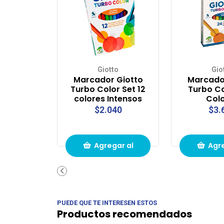
Giotto
Gio
Marcador Giotto
Marcado
Turbo Color Set 12
Turbo Co
colores Intensos
Col
$2.040
$3.
Agregar al
Agre
carrito de
carri
compras
com
PUEDE QUE TE INTERESEN ESTOS
Productos recomendados