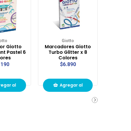
otto
Giotto
r Giotto
Marcadores Giotto
nt Pastel 6
Turbo Glitter x 8
ores
Colores
.190
$6.890
egar al
Agregar al
ito de
carrito de
pras
compras