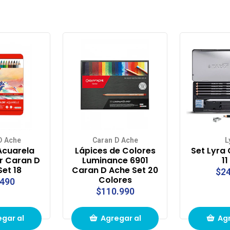
D Ache
Caran D Ache
L
Acuarela
Lápices de Colores
Set Lyra 
r Caran D
Luminance 6901
11
Set 18
Caran D Ache Set 20
$24
Colores
.490
$110.990
gar al
Agregar al
Agr