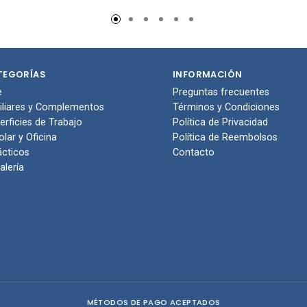
to de
carrito de
carr
pras
compras
com
TEGORÍAS
INFORMACIÓN
e
Preguntas frecuentes
iliares y Complementos
Términos y Condiciones
erficies de Trabajo
Política de Privacidad
olar y Oficina
Política de Reembolsos
ácticos
Contacto
alería
MÉTODOS DE PAGO ACEPTADOS