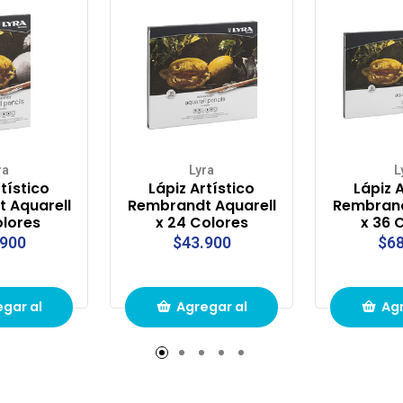
ra
Lyra
L
tístico
Lápiz Artístico
Lápiz 
 Aquarell
Rembrandt Aquarell
Rembrand
olores
x 24 Colores
x 36 
.900
$43.900
$68
gar al
Agregar al
Agr
to de
carrito de
carr
pras
compras
com