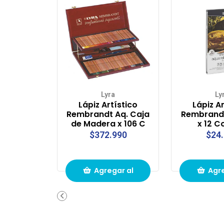
Lyra
Ly
Lápiz Artístico
Lápiz Ar
Rembrandt Aq. Caja
Rembrandt
de Madera x 106 C
x 12 C
$372.990
$24
Agregar al
Agre
carrito de
carri
compras
com