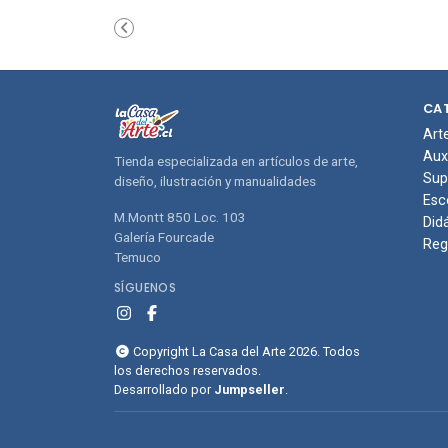
carrito de
carri
compras
com
CA
Art
Aux
Tienda especializada en artículos de arte,
Sup
diseño, ilustración y manualidades
Esc
M.Montt 850 Loc. 103
Did
Galería Fourcade
Reg
Temuco
SÍGUENOS
Copyright La Casa del Arte 2026. Todos
los derechos reservados.
Desarrollado por
Jumpseller
.