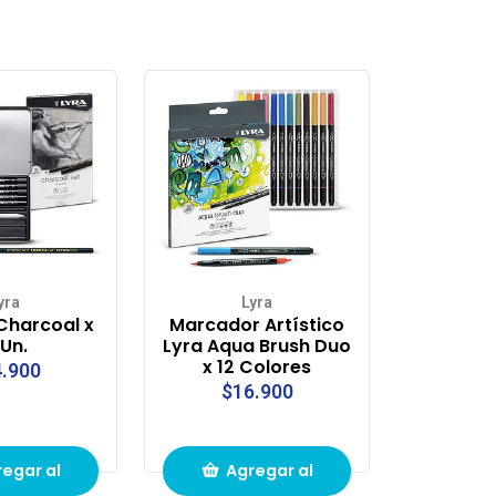
yra
Lyra
Charcoal x
Marcador Artístico
 Un.
Lyra Aqua Brush Duo
x 12 Colores
.900
$16.900
egar al
Agregar al