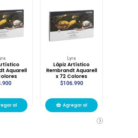
yra
Lyra
Artístico
Lápiz Artístico
t Aquarell
Rembrandt Aquarell
Colores
x 72 Colores
.900
$106.990
egar al
Agregar al
ito de
carrito de
pras
compras