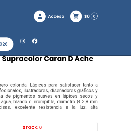
Acceso
$0
0
acolor Caran D Ache Set 40
2026
a Supracolor Caran D Ache
ero colorida. Lápices para satisfacer tanto a
fesionales, ilustradores, diseñadores gráficos y
ma de pigmentos suaves en lápices secos y
 agua, blando e irrompible, diámetro Ø 3,8 mm
isas, excelente resistencia a la luz, alta
STOCK: 0