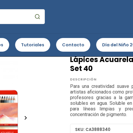
cas e Ilustración
Lápices acuarelables
Lápices Acuarela Supr
es
Tutoriales
Contacto
Día del Niño 
CARAN D ACHE
Lápices Acuarel
Set 40
DESCRIPCIÓN
Para una creatividad suave p
artistas aficionados como pro
profesores gracias a la ga
solubles en agua. Soluble en
para líneas limpias y prec
concentración de pigmento.
SKU: CA3888340