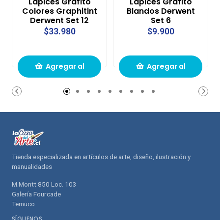
Lápices Grafito
Lápices Grafito
Colores Graphitint
Blandos Derwent
Derwent Set 12
Set 6
$33.980
$9.900
Agregar al
Agregar al
carrito de
carrito de
compras
compras
Tienda especializada en artículos de arte, diseño, ilustración y
manualidades
M.Montt 850 Loc. 103
Galería Fourcade
Temuco
SÍGUENOS