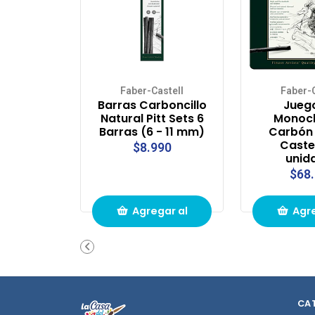
Faber-Castell
Faber-C
Barras Carboncillo
Juego
Natural Pitt Sets 6
Monoc
Barras (6 - 11 mm)
Carbón
Caste
$8.990
unid
$68
Agregar al
Agre
carrito de
carri
compras
com
CA