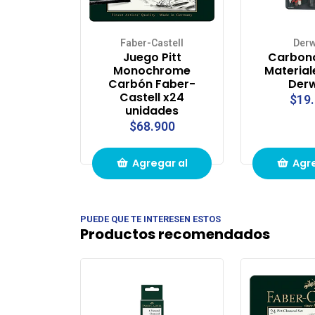
Faber-Castell
Derw
Juego Pitt
Carbonc
Monochrome
Material
Carbón Faber-
Der
Castell x24
$19
unidades
$68.900
Agregar al
Agre
carrito de
carri
PUEDE QUE TE INTERESEN ESTOS
compras
com
Productos recomendados