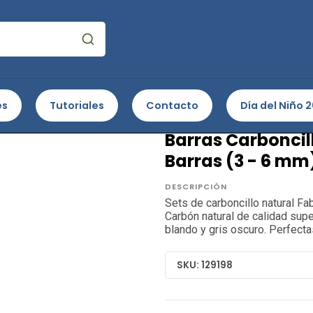
stración
Lápices carboncillo - formatos
Barras Carboncillo Na
es
Tutoriales
Contacto
Día del Niño 
FABER CASTELL
Barras Carboncill
Barras (3 - 6 mm
DESCRIPCIÓN
Sets de carboncillo natural Fa
Carbón natural de calidad super
blando y gris oscuro. Perfecta
SKU: 129198