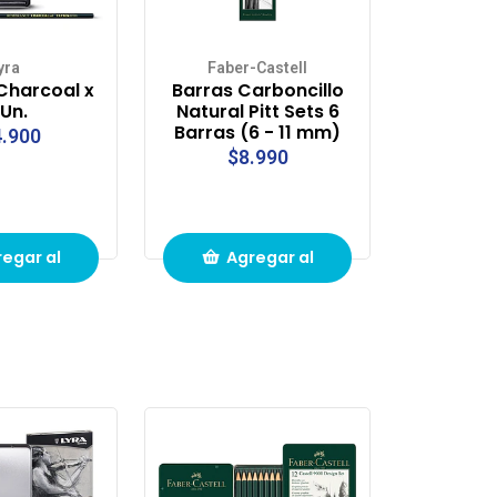
yra
Faber-Castell
Charcoal x
Barras Carboncillo
 Un.
Natural Pitt Sets 6
Barras (6 - 11 mm)
.900
$8.990
egar al
Agregar al
ito de
carrito de
pras
compras