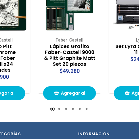
astell
Faber-Castell
L
 Pitt
Lápices Grafito
Set Lyra 
hrome
Faber-Castell 9000
11
 Faber-
& Pitt Graphite Matt
$24
ll x24
Set 20 piezas
ades
$49.280
.900
gar al
Agregar al
Agr
to de
carrito de
carr
pras
compras
com
TEGORÍAS
INFORMACIÓN