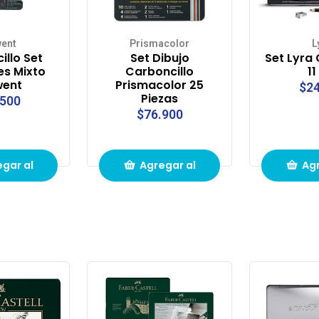
ent
Prismacolor
L
illo Set
Set Dibujo
Set Lyra 
es Mixto
Carboncillo
11
went
Prismacolor 25
$24
Piezas
.500
$76.900
gar al
Agregar al
Agr
to de
carrito de
carr
pras
compras
com