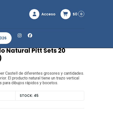
Acceso
$0
0
tural Pitt Sets 20 Barras (3 - 6 mm)
2026
o Natural Pitt Sets 20
)
ber Castell de diferentes grosores y cantidades.
ior. El producto natural tiene un trazo vertical
s para dibujos rápidos y bocetos.
STOCK: 45