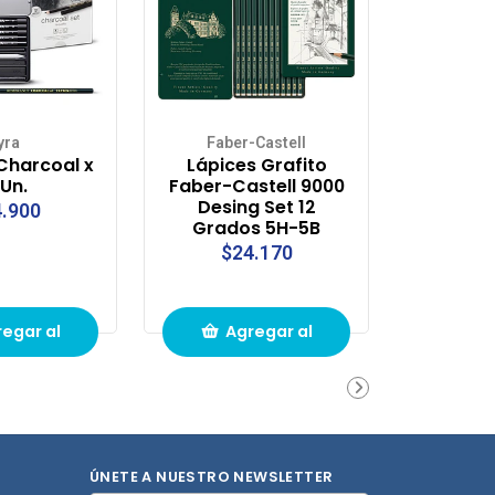
yra
Faber-Castell
Charcoal x
Lápices Grafito
 Un.
Faber-Castell 9000
Desing Set 12
.900
Grados 5H-5B
$24.170
egar al
Agregar al
ito de
carrito de
pras
compras
ÚNETE A NUESTRO NEWSLETTER