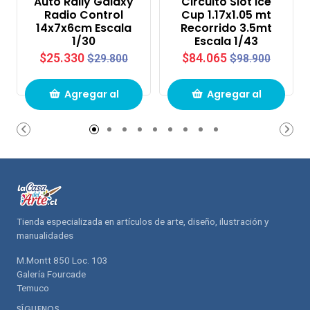
Auto Rally Galaxy
Circuito Slot Ice
Radio Control
Cup 1.17x1.05 mt
14x7x6cm Escala
Recorrido 3.5mt
1/30
Escala 1/43
$25.330
$84.065
$29.800
$98.900
Agregar al
Agregar al
carrito de
carrito de
compras
compras
Tienda especializada en artículos de arte, diseño, ilustración y
manualidades
M.Montt 850 Loc. 103
Galería Fourcade
Temuco
SÍGUENOS