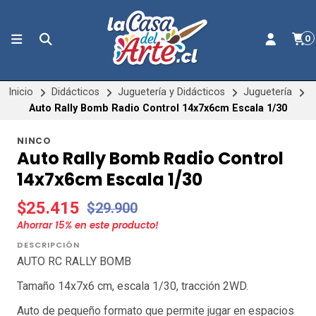
0
Inicio
Didácticos
Juguetería y Didácticos
Juguetería
Auto Rally Bomb Radio Control 14x7x6cm Escala 1/30
NINCO
Auto Rally Bomb Radio Control
14x7x6cm Escala 1/30
$25.415
$29.900
Ahorrar
15
% en este producto!
DESCRIPCIÓN
AUTO RC RALLY BOMB
Tamaño 14x7x6 cm, escala 1/30, tracción 2WD.
Auto de pequeño formato que permite jugar en espacios