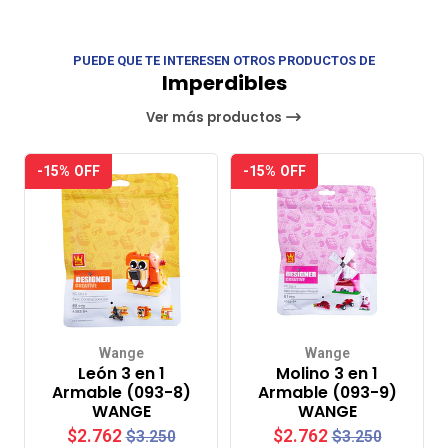
PUEDE QUE TE INTERESEN OTROS PRODUCTOS DE
Imperdibles
Ver más productos
-15% OFF
-15% OFF
Wange
Wange
León 3 en 1
Molino 3 en 1
Armable (093-8)
Armable (093-9)
WANGE
WANGE
$2.762
$2.762
$3.250
$3.250